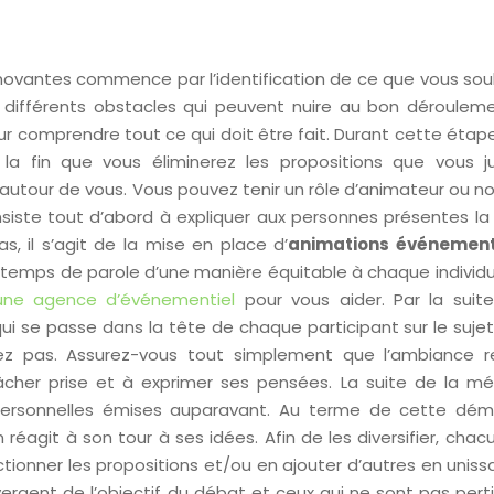
innovantes commence par l’identification de ce que vous sou
s différents obstacles qui peuvent nuire au bon déroulem
ur comprendre tout ce qui doit être fait. Durant cette étap
la fin que vous éliminerez les propositions que vous j
autour de vous. Vous pouvez tenir un rôle d’animateur ou 
iste tout d’abord à expliquer aux personnes présentes la 
s, il s’agit de la mise en place d’
animations événement
le temps de parole d’une manière équitable à chaque individ
une agence d’événementiel
pour vous aider. Par la suite
 se passe dans la tête de chaque participant sur le sujet. 
uez pas. Assurez-vous tout simplement que l’ambiance r
lâcher prise et à exprimer ses pensées. La suite de la m
personnelles émises auparavant. Au terme de cette dém
agit à son tour à ses idées. Afin de les diversifier, chac
tionner les propositions et/ou en ajouter d’autres en uniss
ergent de l’objectif du débat et ceux qui ne sont pas pert