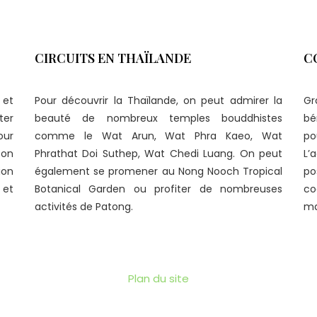
CIRCUITS EN THAÏLANDE
C
 et
Pour découvrir la Thaïlande, on peut admirer la
Gr
ter
beauté de nombreux temples bouddhistes
bé
our
comme le Wat Arun, Wat Phra Kaeo, Wat
p
 on
Phrathat Doi Suthep, Wat Chedi Luang. On peut
L’
ion
également se promener au Nong Nooch Tropical
po
 et
Botanical Garden ou profiter de nombreuses
co
activités de Patong.
ma
Plan du site