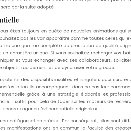
 sera par la suite adopté.
ntielle
ous êtes toujours en quête de nouvelles animations qui s
e souhaitez pas les voir apparaître comme toutes celles qui e
offre une gamme complète de prestation de qualité origin
 un caractère unique. Si vous souhaitez recharger vos batt
niquer et vous échanger avec ses collaborateurs, solliciter
re objectif rapidement et de dynamiser votre groupe.
s clients des dispositifs insolites et singuliers pour surpren
a manifestation. Ils accompagnent dans ce cas leur command
nementielle grâce à une stratégie élaborée et profession
icile. Il suffit pour cela de taper sur les moteurs de recher
u encore « agence événementielle originale ».
une catégorisation précise. Par conséquent, elles sont diffi
s ces manifestations ont en commun la faculté des créate