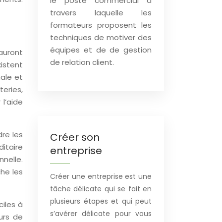
le poste commercial à
travers laquelle les
formateurs proposent les
techniques de motiver des
équipes et de de gestion
auront
de relation client.
xistent
ale et
eries,
 l’aide
dre les
Créer son
itaire
entreprise
nelle.
che les
Créer une entreprise est une
tâche délicate qui se fait en
plusieurs étapes et qui peut
ciles à
s’avérer délicate pour vous
urs de