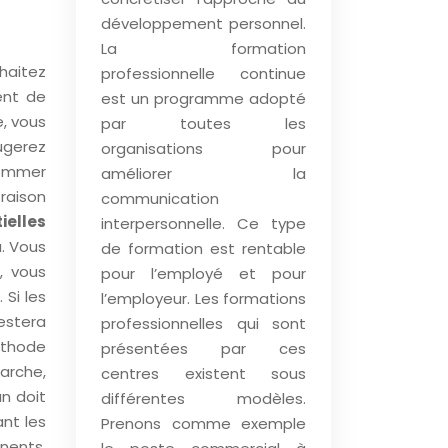
développement personnel.
La formation
haitez
professionnelle continue
ent de
est un programme adopté
e, vous
par toutes les
ugerez
organisations pour
nommer
améliorer la
raison
communication
ielles
interpersonnelle. Ce type
u. Vous
de formation est rentable
, vous
pour l’employé et pour
Si les
l’employeur. Les formations
estera
professionnelles qui sont
éthode
présentées par ces
arche,
centres existent sous
un doit
différentes modèles.
ant les
Prenons comme exemple
inents.