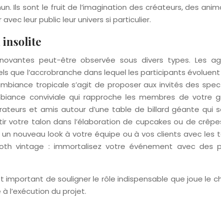
 Ils sont le fruit de l’imagination des créateurs, des ani
vec leur public leur univers si particulier.
 insolite
innovantes peut-être observée sous divers types. Les a
tels que l’accrobranche dans lequel les participants évoluent
ambiance tropicale s’agit de proposer aux invités des spec
ance conviviale qui rapproche les membres de votre g
borateurs et amis autour d’une table de billard géante qui 
 sortir votre talon dans l’élaboration de cupcakes ou de crêp
ez un nouveau look à votre équipe ou à vos clients avec les 
ooth vintage : immortalisez votre événement avec des 
st important de souligner le rôle indispensable que joue le c
 à l’exécution du projet.