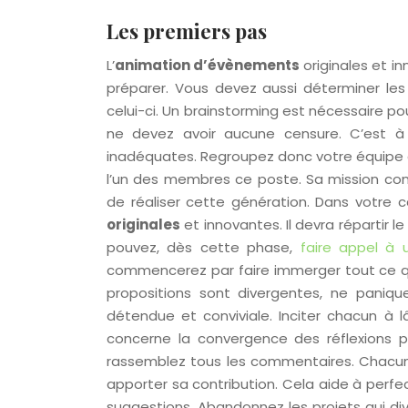
Les premiers pas
L’
animation d’évènements
originales et 
préparer. Vous devez aussi déterminer le
celui-ci. Un brainstorming est nécessaire po
ne devez avoir aucune censure. C’est à 
inadéquates. Regroupez donc votre équipe 
l’un des membres ce poste. Sa mission cons
de réaliser cette génération. Dans votre ca
originales
et innovantes. Il devra répartir 
pouvez, dès cette phase,
faire appel à 
commencerez par faire immerger tout ce qui
propositions sont divergentes, ne paniq
détendue et conviviale. Inciter chacun à 
concerne la convergence des réflexions 
rassemblez tous les commentaires. Chacun ré
apporter sa contribution. Cela aide à perfec
suggestions. Abandonnez les projets qui div