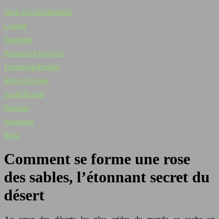
High-tech/Multimédia
Culture
Tourisme
Business/Entreprise
Formation/Emploi
Immo/Travaux
Santé/Beauté
Pratique
Shopping
Blog
Comment se forme une rose
des sables, l’étonnant secret du
désert