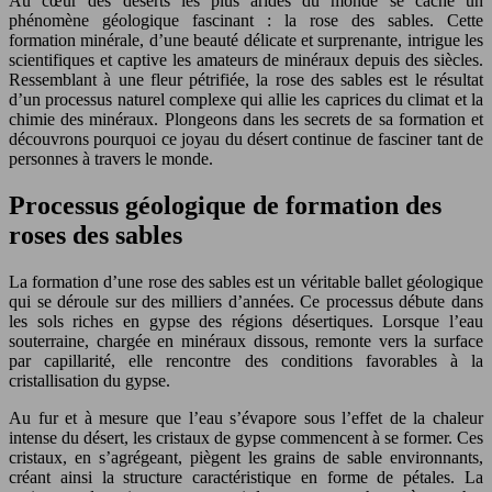
Au cœur des déserts les plus arides du monde se cache un
phénomène géologique fascinant : la rose des sables. Cette
formation minérale, d’une beauté délicate et surprenante, intrigue les
scientifiques et captive les amateurs de minéraux depuis des siècles.
Ressemblant à une fleur pétrifiée, la rose des sables est le résultat
d’un processus naturel complexe qui allie les caprices du climat et la
chimie des minéraux. Plongeons dans les secrets de sa formation et
découvrons pourquoi ce joyau du désert continue de fasciner tant de
personnes à travers le monde.
Processus géologique de formation des
roses des sables
La formation d’une rose des sables est un véritable ballet géologique
qui se déroule sur des milliers d’années. Ce processus débute dans
les sols riches en gypse des régions désertiques. Lorsque l’eau
souterraine, chargée en minéraux dissous, remonte vers la surface
par capillarité, elle rencontre des conditions favorables à la
cristallisation du gypse.
Au fur et à mesure que l’eau s’évapore sous l’effet de la chaleur
intense du désert, les cristaux de gypse commencent à se former. Ces
cristaux, en s’agrégeant, piègent les grains de sable environnants,
créant ainsi la structure caractéristique en forme de pétales. La