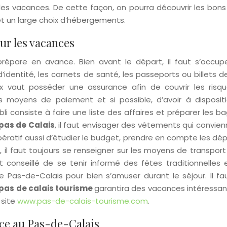
les vacances. De cette façon, on pourra découvrir les bons 
 et un large choix d’hébergements.
ur les vacances
répare en avance. Bien avant le départ, il faut s’occup
entité, les carnets de santé, les passeports ou billets de 
ux vaut posséder une assurance afin de couvrir les risq
s moyens de paiement et si possible, d’avoir à disposit
ubli consiste à faire une liste des affaires et préparer les 
pas de Calais
, il faut envisager des vêtements qui convie
mpératif aussi d’étudier le budget, prendre en compte les d
, il faut toujours se renseigner sur les moyens de transport
est conseillé de se tenir informé des fêtes traditionnelles
Pas-de-Calais pour bien s’amuser durant le séjour. Il fau
pas de calais tourisme
garantira des vacances intéressan
 site
www.pas-de-calais-tourisme.com
.
ce au Pas-de-Calais