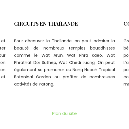
CIRCUITS EN THAÏLANDE
C
 et
Pour découvrir la Thaïlande, on peut admirer la
Gr
ter
beauté de nombreux temples bouddhistes
bé
our
comme le Wat Arun, Wat Phra Kaeo, Wat
p
 on
Phrathat Doi Suthep, Wat Chedi Luang. On peut
L’
ion
également se promener au Nong Nooch Tropical
po
 et
Botanical Garden ou profiter de nombreuses
co
activités de Patong.
ma
Plan du site