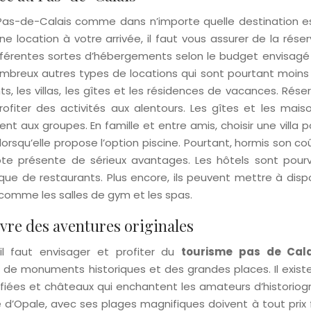
as-de-Calais comme dans n’importe quelle destination e
une location à votre arrivée, il faut vous assurer de la rése
 différentes sortes d’hébergements selon le budget envisagé
ombreux autres types de locations qui sont pourtant moins 
, les villas, les gîtes et les résidences de vacances. Rése
fiter des activités aux alentours. Les gîtes et les mais
nt aux groupes. En famille et entre amis, choisir une villa p
orsqu’elle propose l’option piscine. Pourtant, hormis son co
te présente de sérieux avantages. Les hôtels sont pour
que de restaurants. Plus encore, ils peuvent mettre à disp
ns comme les salles de gym et les spas.
vre des aventures originales
il faut envisager et profiter du
tourisme pas de Cala
 de monuments historiques et des grandes places. Il exist
rtifiées et châteaux qui enchantent les amateurs d’historiog
d’Opale, avec ses plages magnifiques doivent à tout prix f