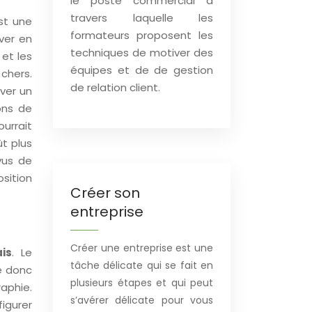
le poste commercial à
travers laquelle les
st une
formateurs proposent les
rver en
techniques de motiver des
 et les
équipes et de de gestion
chers.
de relation client.
rver un
ons de
ourrait
ût plus
vus de
osition
Créer son
entreprise
Créer une entreprise est une
is
. Le
tâche délicate qui se fait en
e donc
plusieurs étapes et qui peut
raphie.
s’avérer délicate pour vous
igurer