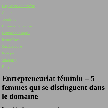
High-tech/Multimédia
Culture
Tourisme
Business/Entreprise
Formation/Emploi
Immo/Travaux
Santé/Beauté
Pratique
Shopping
Blog
Entrepreneuriat féminin – 5
femmes qui se distinguent dans
le domaine