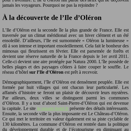
jamais les voyageurs. Pourquoi ne pas la rejoindre ?
À la découverte de l’Ile d’Oléron
L’Ile d’Oléron est la seconde île la plus grande de France. Elle est
traversée par un climat méridional avec un hiver clément et un été
ensoleillé. D’ailleurs, l’Ile est surnommée « Oléron la lumineuse »
dû à son intense et important ensoleillement. Cela fait le bonheur des
mimosas qui fleurissent en février. Elle est parsemée de forêts et
devient une réserve naturelle de la France depuis le 1er avril 2011.
Celle-ci devient une aire protégée par Natura 2000. L’île possède de
belles plages et des paysages côtiers à faire couper le souffle. Le
réseau d’hôtel
sur l’Ile d’Oléron
est prêt à recevoir.
Démographiquement, l’île d’Oléron est densément peuplée. Elle est
formée par huit villages qui ont chacun leur particularité. Les
affamés d’histoire se feront un plaisir de découvrir leurs mystères.
Par ailleurs, deux villes se distinguent parmi les communes
d’Oléron. Il y a tout d’abord Saint-Pierre-d’Oléron qui est devenue
la capitale. Le site
le-square-hotel.fr
présente des détails intéressants.
Ensuite, la seconde ville la plus imposante est Le Château-d’Oléron.
Ce qui met le territoire en valeur également est sa piste cyclable de
130 kilomètres. La commune d’Oléron est rentrée dans la politique
du développement durable et de l’écotourisme en diminuant au