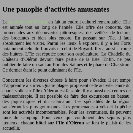
Une panoplie d’activités amusantes
Le
patrimoine d’Oléron
en fait un endroit culturel remarquable. Elle
est animée tout au long de l’année. Elle offre des concerts, des
promenades aux découvertes pittoresques, des veillées de lecture,
des brocantes et bien plus encore. En passant sur l’île, il faut
absolument les visiter. Parmi les lieux à explorer, il y a les Forts
notamment celui de Louvois et celui de Boyard. Il y a aussi la route
des huîtres. L’île est réputée pour son ostréiculture. La Citadelle du
Château d’Oléron devrait faire partie de la liste. Enfin, ne pas
oublier de faire un saut au Port des Salines et le phare de Chassiron.
Ce dernier étant le point culminant de l’île.
Concernant les diverses choses à faire pour s’évader, il est temps
d’apprendre à surfer. Quatre plages proposent cette activité. Faire du
char à voile sur l’Ile d’Oléron est faisable. Il y a aussi des centres de
thalassothérapie. Il est possible de faire des excursions en bateau,
des pique-niques et du catamaran. Les spécialités de la région
satisferont les plus gourmands. Les promenades à vélo et la pêche
sont les activités incontournables. Pour les aventuriers, ils peuvent
faire du camping. Pour ceux qui voudraient des séjours plus
luxueux, chaque
hôtel sur l’Ile d’Oléron
se fera le plaisir de les
accueillir.