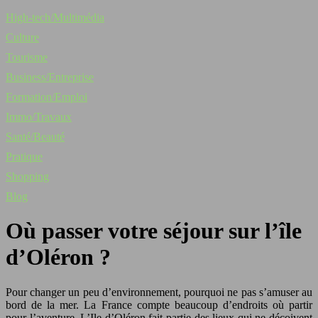
High-tech/Multimédia
Culture
Tourisme
Business/Entreprise
Formation/Emploi
Immo/Travaux
Santé/Beauté
Pratique
Shopping
Blog
Où passer votre séjour sur l’île
d’Oléron ?
Pour changer un peu d’environnement, pourquoi ne pas s’amuser au
bord de la mer. La France compte beaucoup d’endroits où partir
pour l’aventure. L’Ile d’Oléron fait partie des lieux qui ne déçoivent