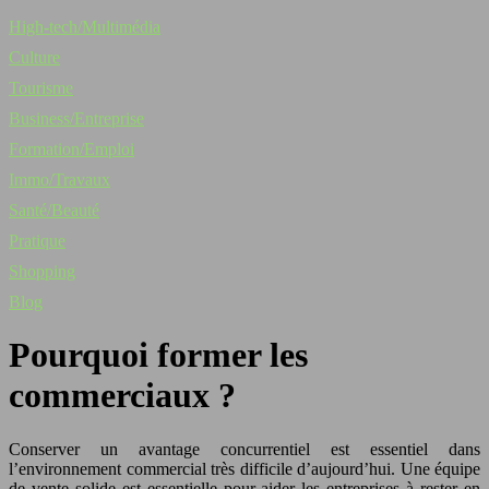
High-tech/Multimédia
Culture
Tourisme
Business/Entreprise
Formation/Emploi
Immo/Travaux
Santé/Beauté
Pratique
Shopping
Blog
Pourquoi former les
commerciaux ?
Conserver un avantage concurrentiel est essentiel dans
l’environnement commercial très difficile d’aujourd’hui. Une équipe
de vente solide est essentielle pour aider les entreprises à rester en