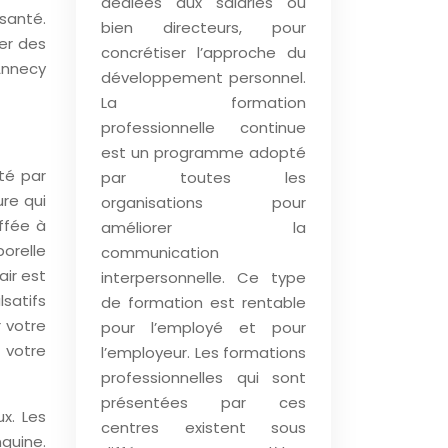
dédiées aux salariés ou
santé.
bien directeurs, pour
er des
concrétiser l’approche du
Annecy
développement personnel.
La formation
professionnelle continue
est un programme adopté
nté par
par toutes les
ure qui
organisations pour
ffée à
améliorer la
porelle
communication
air est
interpersonnelle. Ce type
lsatifs
de formation est rentable
 votre
pour l’employé et pour
 votre
l’employeur. Les formations
professionnelles qui sont
présentées par ces
x. Les
centres existent sous
nguine.