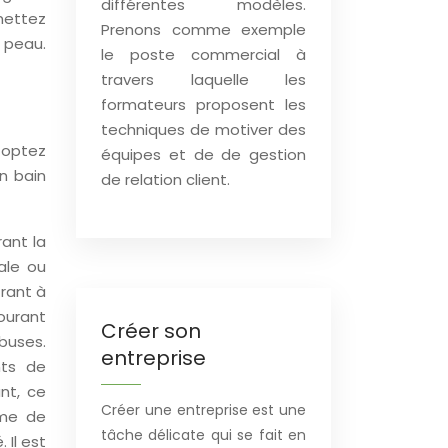
différentes modèles.
mettez
Prenons comme exemple
a peau.
le poste commercial à
travers laquelle les
formateurs proposent les
techniques de motiver des
, optez
équipes et de de gestion
n bain
de relation client.
rant la
ale ou
frant à
ourant
Créer son
buses.
entreprise
nts de
nt, ce
Créer une entreprise est une
ème de
tâche délicate qui se fait en
 Il est