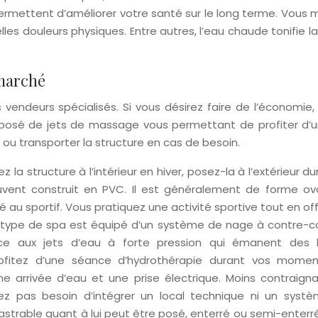
rmettent d’améliorer votre santé sur le long terme. Vous 
lles douleurs physiques. Entre autres, l’eau chaude tonifie l
 marché
 vendeurs spécialisés. Si vous désirez faire de l’économie
posé de jets de massage vous permettant de profiter d’u
ou transporter la structure en cas de besoin.
ez la structure à l’intérieur en hiver, posez-la à l’extérieur du
ouvent construit en PVC. Il est généralement de forme ov
é au sportif. Vous pratiquez une activité sportive tout en of
Ce type de spa est équipé d’un système de nage à contre-c
ce aux jets d’eau à forte pression qui émanent des 
ofitez d’une séance d’hydrothérapie durant vos mome
e arrivée d’eau et une prise électrique. Moins contraigna
ez pas besoin d’intégrer un local technique ni un syst
strable quant à lui peut être posé, enterré ou semi-enterré.