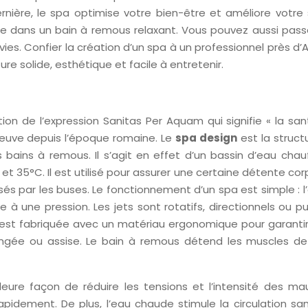
ernière, le spa optimise votre bien-être et améliore votre 
le dans un bain à remous relaxant. Vous pouvez aussi pass
es. Confier la création d’un spa à un professionnel près d’
e solide, esthétique et facile à entretenir.
ion de l’expression Sanitas Per Aquam qui signifie « la sa
 preuve depuis l’époque romaine. Le
spa design
est la struct
bains à remous. Il s’agit en effet d’un bassin d’eau chau
 35°C. Il est utilisé pour assurer une certaine détente cor
sés par les buses. Le fonctionnement d’un spa est simple : l’
e à une pression. Les jets sont rotatifs, directionnels ou pu
est fabriquée avec un matériau ergonomique pour garantir
longée ou assise. Le bain à remous détend les muscles de
ure façon de réduire les tensions et l’intensité des mau
rapidement. De plus, l’eau chaude stimule la circulation sa