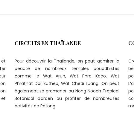
CIRCUITS EN THAÏLANDE
C
 et
Pour découvrir la Thaïlande, on peut admirer la
Gr
ter
beauté de nombreux temples bouddhistes
bé
our
comme le Wat Arun, Wat Phra Kaeo, Wat
p
 on
Phrathat Doi Suthep, Wat Chedi Luang. On peut
L’
ion
également se promener au Nong Nooch Tropical
po
 et
Botanical Garden ou profiter de nombreuses
co
activités de Patong.
ma