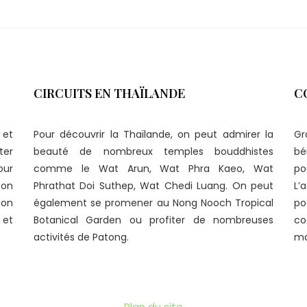
CIRCUITS EN THAÏLANDE
C
 et
Pour découvrir la Thaïlande, on peut admirer la
Gr
ter
beauté de nombreux temples bouddhistes
bé
our
comme le Wat Arun, Wat Phra Kaeo, Wat
p
 on
Phrathat Doi Suthep, Wat Chedi Luang. On peut
L’
ion
également se promener au Nong Nooch Tropical
po
 et
Botanical Garden ou profiter de nombreuses
co
activités de Patong.
ma
Plan du site