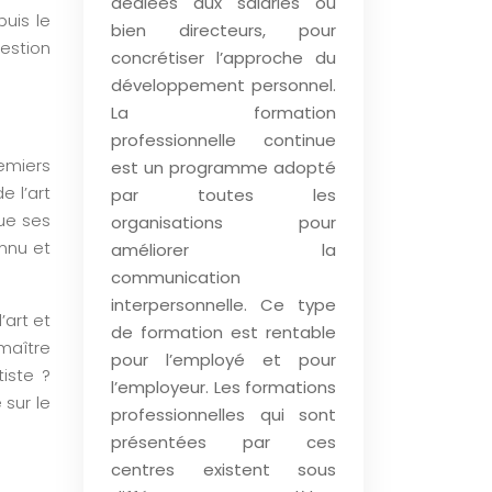
dédiées aux salariés ou
puis le
bien directeurs, pour
uestion
concrétiser l’approche du
développement personnel.
La formation
professionnelle continue
remiers
est un programme adopté
 l’art
par toutes les
que ses
organisations pour
nnu et
améliorer la
communication
interpersonnelle. Ce type
’art et
de formation est rentable
maître
pour l’employé et pour
iste ?
l’employeur. Les formations
sur le
professionnelles qui sont
présentées par ces
centres existent sous