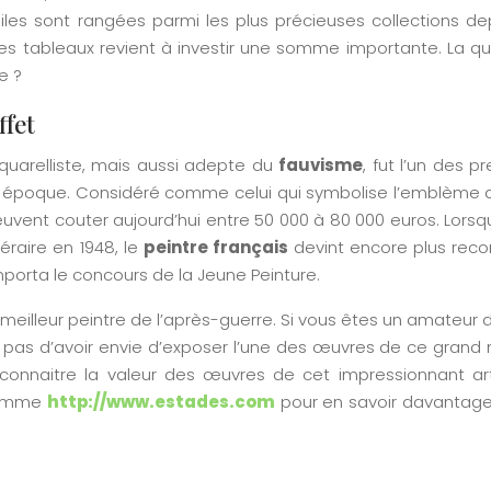
oiles sont rangées parmi les plus précieuses collections de
 ses tableaux revient à investir une somme importante. La q
e ?
ffet
aquarelliste, mais aussi adepte du
fauvisme
, fut l’un des p
n époque. Considéré comme celui qui symbolise l’emblème de
 peuvent couter aujourd’hui entre 50 000 à 80 000 euros. Lors
éraire en 1948, le
peintre français
devint encore plus reco
mporta le concours de la Jeune Peinture.
 meilleur peintre de l’après-guerre. Si vous êtes un amateur d
 pas d’avoir envie d’exposer l’une des œuvres de ce grand 
nnaitre la valeur des œuvres de cet impressionnant art
 comme
http://www.estades.com
pour en savoir davantage 