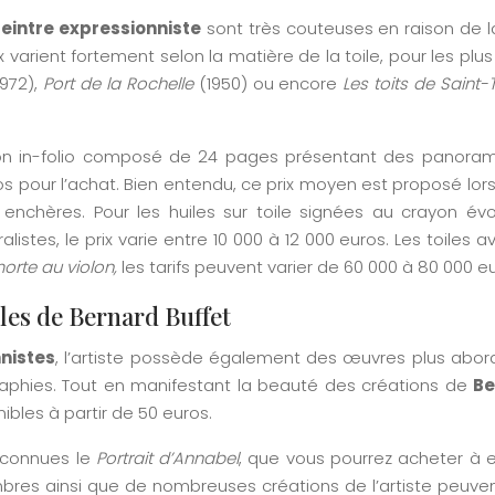
eintre expressionniste
sont très couteuses en raison de l
x varient fortement selon la matière de la toile, pour les plus
972),
Port de la Rochelle
(1950) ou encore
Les toits de Saint-
on in-folio composé de 24 pages présentant des panora
s pour l’achat. Bien entendu, ce prix moyen est proposé lor
x enchères. Pour les huiles sur toile signées au crayon év
stes, le prix varie entre 10 000 à 12 000 euros. Les toiles a
orte au violon,
les tarifs peuvent varier de 60 000 à 80 000 eu
les de Bernard Buffet
nistes
, l’artiste possède également des œuvres plus abor
aphies. Tout en manifestant la beauté des créations de
Be
bles à partir de 50 euros.
s connues le
Portrait d’Annabel
, que vous pourrez acheter à e
bres ainsi que de nombreuses créations de l’artiste peuven