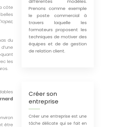
différentes modèles.
a côte
Prenons comme exemple
 belles
le poste commercial à
Tropez
,
travers laquelle les
formateurs proposent les
techniques de motiver des
mas du
équipes et de de gestion
s d’une
de relation client.
oquant
vec les
ros.
dables
Créer son
rnard
entreprise
Créer une entreprise est une
nviron
tâche délicate qui se fait en
t être